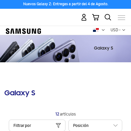
Nuevos Galaxy Z: Entregas a partir del 4 de Agosto.
Mi carrito
Mon
USD -
dólar
estadounid
Galaxy S
12
artículos
Filtrar por