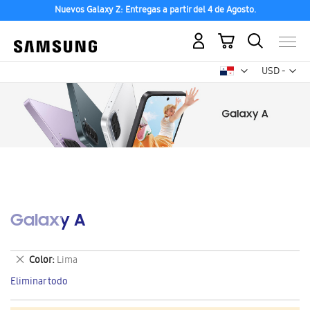
Nuevos Galaxy Z: Entregas a partir del 4 de Agosto.
Mi carrito
Mon
USD -
dólar
estadounid
Galaxy A
Eliminar
Color
Lima
este
Eliminar todo
artículo