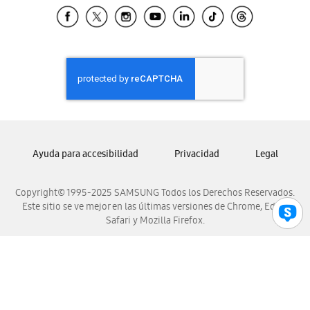
Samsung El Salvador
Samsung Guatemala
Samsung Honduras
Samsung Nicaragua
Samsung Panamá
Samsung República Dominicana
Samsung Venezuela
Ayuda para accesibilidad
Privacidad
Legal
Copyright© 1995-2025 SAMSUNG Todos los Derechos Reservados.
Este sitio se ve mejor en las últimas versiones de Chrome, Edge,
Safari y Mozilla Firefox.