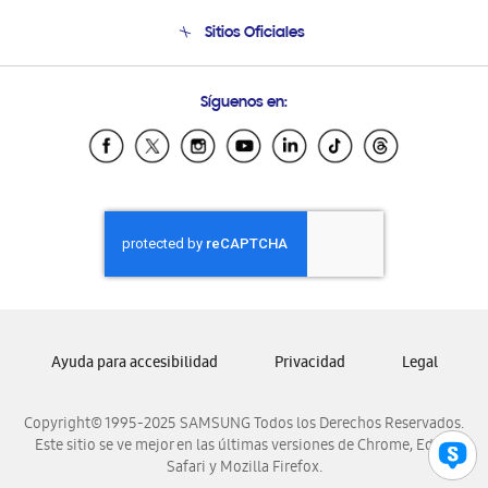
Venta a Empresas - B2B
Soporte telefónico
Sitios Oficiales
Seguimiento de tu pedido
Soporte vía eMail
Condiciones de Compra
Preguntas Frecuentes
Samsung Costa Rica
Síguenos en:
Samsung Ecuador
Samsung El Salvador
Samsung Guatemala
Samsung Honduras
Samsung Nicaragua
Samsung Panamá
Samsung República Dominicana
Samsung Venezuela
Ayuda para accesibilidad
Privacidad
Legal
Copyright© 1995-2025 SAMSUNG Todos los Derechos Reservados.
Este sitio se ve mejor en las últimas versiones de Chrome, Edge,
Safari y Mozilla Firefox.