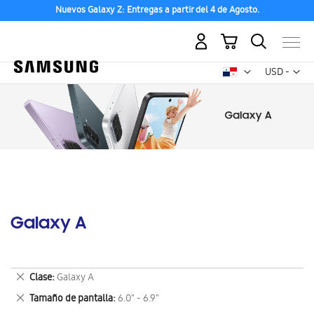
Nuevos Galaxy Z: Entregas a partir del 4 de Agosto.
Mi carrito
Mon
USD -
dólar
estadounid
Galaxy A
Eliminar
Clase
Galaxy A
este
Eliminar
Tamaño de pantalla
6.0" - 6.9"
artículo
este