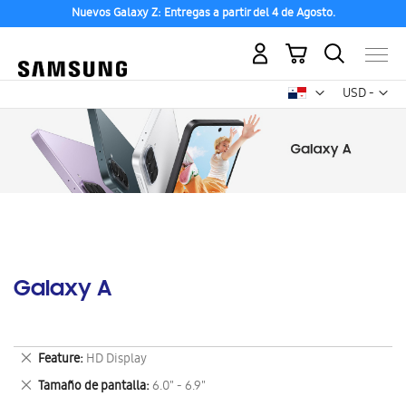
Nuevos Galaxy Z: Entregas a partir del 4 de Agosto.
Mi carrito
Mon
USD -
dólar
estadounid
Galaxy A
Eliminar
Feature
HD Display
este
Eliminar
Tamaño de pantalla
6.0" - 6.9"
artículo
este