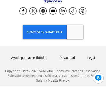
Síguenos en:
Samsung Ecuador
Samsung El Salvador
Samsung Guatemala
Samsung Honduras
Samsung Nicaragua
Samsung Panamá
Samsung República Dominicana
Samsung Venezuela
Ayuda para accesibilidad
Privacidad
Legal
Copyright© 1995-2025 SAMSUNG Todos los Derechos Reservados.
Este sitio se ve mejor en las últimas versiones de Chrome, Edge,
Safari y Mozilla Firefox.