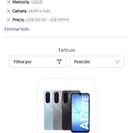
Eliminar
Memoria
128GB
artículo
este
Eliminar
Camara
24MP o más
artículo
este
Eliminar
Precio
US$ 100.00 - US$ 199.99
artículo
este
Eliminar todo
artículo
1
artículo
Filtrar por