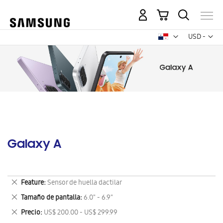
Mi carrito
Mon
USD -
dólar
estadounid
Galaxy A
Eliminar
Feature
Sensor de huella dactilar
este
Eliminar
Tamaño de pantalla
6.0" - 6.9"
artículo
este
Eliminar
Precio
US$ 200.00 - US$ 299.99
artículo
este