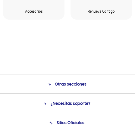
Accesorios
Renueva Contigo
Otras secciones
Conócenos
¿Necesitas soporte?
Soporte
Venta a Empresas - B2B
Soporte telefónico
Sitios Oficiales
Seguimiento de tu pedido
Soporte vía eMail