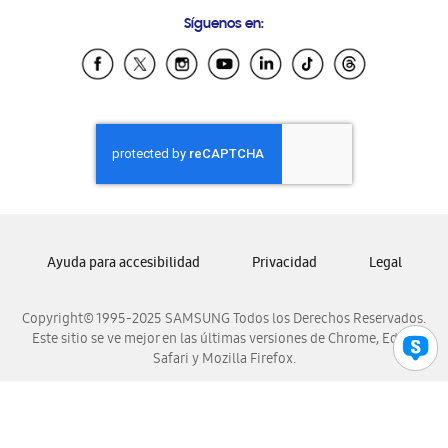
Condiciones de Compra
Preguntas Frecuentes
Samsung Costa Rica
Síguenos en:
Samsung Ecuador
Samsung El Salvador
Samsung Guatemala
Samsung Honduras
Samsung Nicaragua
Samsung Panamá
Samsung República Dominicana
Samsung Venezuela
Ayuda para accesibilidad
Privacidad
Legal
Copyright© 1995-2025 SAMSUNG Todos los Derechos Reservados.
Este sitio se ve mejor en las últimas versiones de Chrome, Edge,
Safari y Mozilla Firefox.