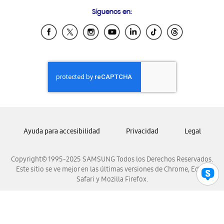
Condiciones de Compra
Preguntas Frecuentes
Samsung Costa Rica
Síguenos en:
Samsung Ecuador
Samsung El Salvador
Samsung Guatemala
Samsung Honduras
Samsung Nicaragua
Samsung Panamá
Samsung República Dominicana
Samsung Venezuela
Ayuda para accesibilidad
Privacidad
Legal
Copyright© 1995-2025 SAMSUNG Todos los Derechos Reservados.
Este sitio se ve mejor en las últimas versiones de Chrome, Edge,
Safari y Mozilla Firefox.