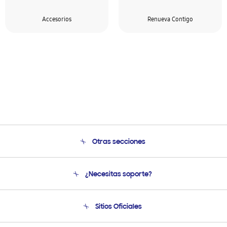
Accesorios
Renueva Contigo
Otras secciones
Conócenos
¿Necesitas soporte?
Soporte
Venta a Empresas - B2B
Soporte telefónico
Sitios Oficiales
Seguimiento de tu pedido
Soporte vía eMail