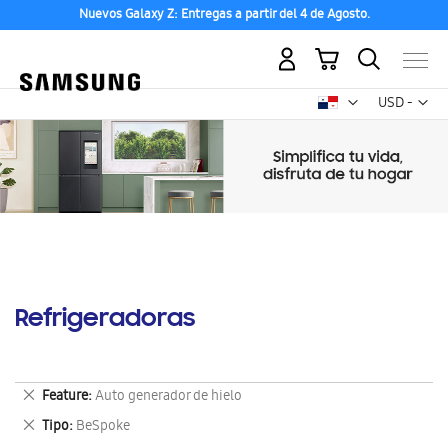
Nuevos Galaxy Z: Entregas a partir del 4 de Agosto.
Mi carrito
Mon
USD -
dólar
estadounid
Refrigeradoras
Eliminar
Feature
Auto generador de hielo
este
Eliminar
Tipo
BeSpoke
artículo
este