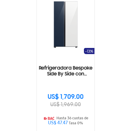
-13%
Refrigeradora Bespoke
Side By Side con
Beverage Center 28
Cu.fc., 793L
RS28CB760A7NAP
US$ 1,709.00
US$ 1,969.00
Hasta 36 cuotas de
US$ 47.47
Tasa 0%