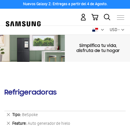
Nuevos Galaxy Z: Entregas a partir del 4 de Agosto.
Mi carrito
Mon
USD -
dólar
estadounid
Refrigeradoras
Eliminar
Tipo
BeSpoke
este
Eliminar
Feature
Auto generador de hielo
artículo
este