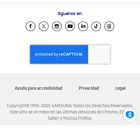
Condiciones de Compra
Preguntas Frecuentes
Samsung Costa Rica
Síguenos en:
Samsung Ecuador
Samsung El Salvador
Samsung Guatemala
Samsung Honduras
Samsung Nicaragua
Samsung Panamá
Samsung República Dominicana
Samsung Venezuela
Ayuda para accesibilidad
Privacidad
Legal
Copyright© 1995-2025 SAMSUNG Todos los Derechos Reservados.
Este sitio se ve mejor en las últimas versiones de Chrome, Edge,
Safari y Mozilla Firefox.