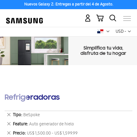
Nuevos Galaxy Z: Entregas a partir del 4 de Agosto.
Mi carrito
Mon
USD -
dólar
estadounid
Refrigeradoras
Eliminar
Tipo
BeSpoke
este
Eliminar
Feature
Auto generador de hielo
artículo
este
Eliminar
Precio
US$ 1,500.00 - US$ 1,599.99
artículo