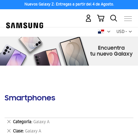
Nuevos Galaxy Z: Entregas a partir del 4 de Agosto.
Mi carrito
Mon
USD -
dólar
estadounid
Smartphones
Eliminar
Categoría
Galaxy A
este
Eliminar
Clase
Galaxy A
artículo
este