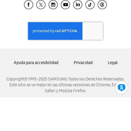
Samsung El Salvador
Samsung Guatemala
Samsung Honduras
Samsung Nicaragua
Samsung Panamá
Samsung República Dominicana
Samsung Venezuela
Ayuda para accesibilidad
Privacidad
Legal
Copyright© 1995-2025 SAMSUNG Todos los Derechos Reservados.
Este sitio se ve mejor en las últimas versiones de Chrome, Edge,
Safari y Mozilla Firefox.