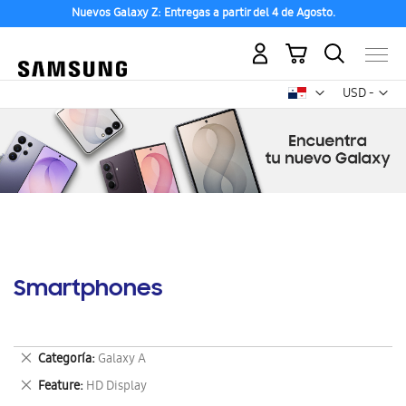
Nuevos Galaxy Z: Entregas a partir del 4 de Agosto.
Mi carrito
Mon
USD -
dólar
estadounid
Smartphones
Eliminar
Categoría
Galaxy A
este
Eliminar
Feature
HD Display
artículo
este