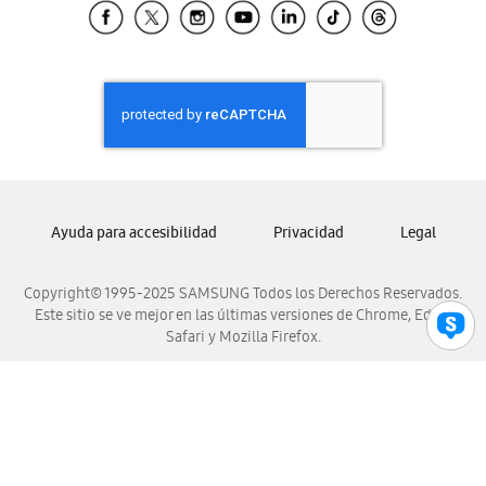
Samsung El Salvador
Samsung Guatemala
Samsung Honduras
Samsung Nicaragua
Samsung Panamá
Samsung República Dominicana
Samsung Venezuela
Ayuda para accesibilidad
Privacidad
Legal
Copyright© 1995-2025 SAMSUNG Todos los Derechos Reservados.
Este sitio se ve mejor en las últimas versiones de Chrome, Edge,
Safari y Mozilla Firefox.