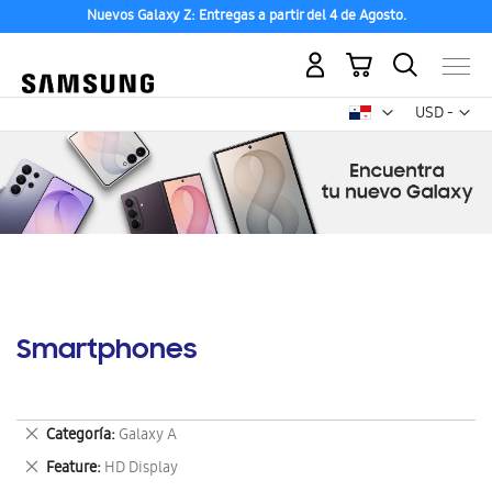
Nuevos Galaxy Z: Entregas a partir del 4 de Agosto.
Mi carrito
Mon
USD -
dólar
estadounid
Smartphones
Eliminar
Categoría
Galaxy A
este
Eliminar
Feature
HD Display
artículo
este