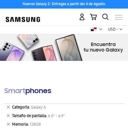
Nuevos Galaxy Z: Entregas a partir del 4 de Agosto.
Mi carrito
Mon
USD -
dólar
estadounid
Smartphones
Eliminar
Categoría
Galaxy A
este
Eliminar
Tamaño de pantalla
6.0" - 6.9"
artículo
este
Eliminar
Memoria
128GB
artículo