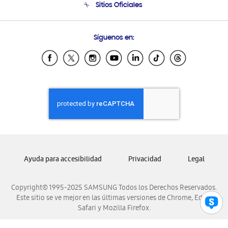
Sitios Oficiales
Seguimiento de tu pedido
Soporte vía eMail
Condiciones de Compra
Preguntas Frecuentes
Samsung Costa Rica
Síguenos en:
Samsung Ecuador
Samsung El Salvador
Samsung Guatemala
Samsung Honduras
Samsung Nicaragua
Samsung Panamá
Samsung República Dominicana
Samsung Venezuela
Ayuda para accesibilidad
Privacidad
Legal
Copyright© 1995-2025 SAMSUNG Todos los Derechos Reservados.
Este sitio se ve mejor en las últimas versiones de Chrome, Edge,
Safari y Mozilla Firefox.