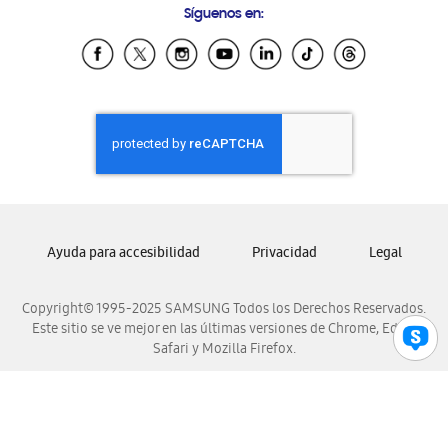
Síguenos en:
Samsung Ecuador
Samsung El Salvador
Samsung Guatemala
Samsung Honduras
Samsung Nicaragua
Samsung Panamá
Samsung República Dominicana
Samsung Venezuela
Ayuda para accesibilidad
Privacidad
Legal
Copyright© 1995-2025 SAMSUNG Todos los Derechos Reservados.
Este sitio se ve mejor en las últimas versiones de Chrome, Edge,
Safari y Mozilla Firefox.