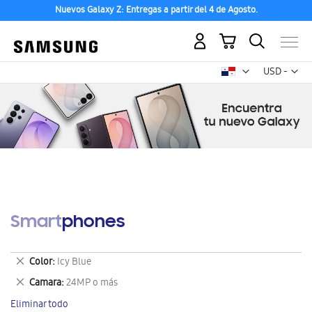
Nuevos Galaxy Z: Entregas a partir del 4 de Agosto.
Mi carrito
Mon
USD -
dólar
estadounid
Smartphones
Eliminar
Color
Icy Blue
este
Eliminar
Camara
24MP o más
artículo
este
Eliminar todo
artículo