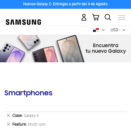
Nuevos Galaxy Z: Entregas a partir del 4 de Agosto.
Mi carrito
Mon
USD -
dólar
estadounid
Smartphones
Eliminar
Clase
Galaxy S
este
Eliminar
Feature
Multi-sim
artículo
este