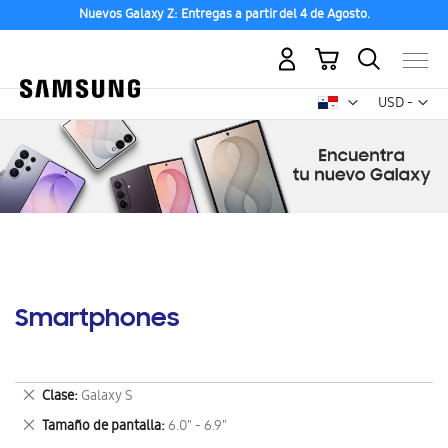
Nuevos Galaxy Z: Entregas a partir del 4 de Agosto.
Mi carrito
Mon
USD -
dólar
estadounid
Smartphones
Eliminar
Clase
Galaxy S
este
Eliminar
Tamaño de pantalla
6.0" - 6.9"
artículo
este