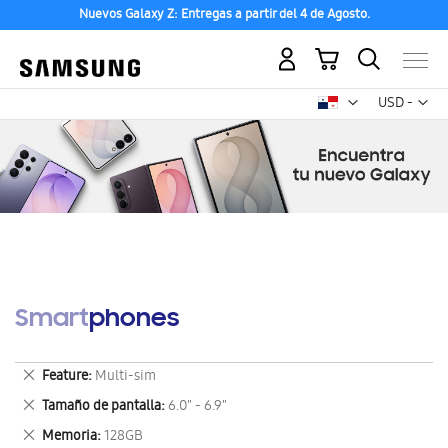
Nuevos Galaxy Z: Entregas a partir del 4 de Agosto.
Mi carrito
Mon
USD -
dólar
estadounid
Smartphones
Eliminar
Feature
Multi-sim
este
Eliminar
Tamaño de pantalla
6.0" - 6.9"
artículo
este
Eliminar
Memoria
128GB
artículo