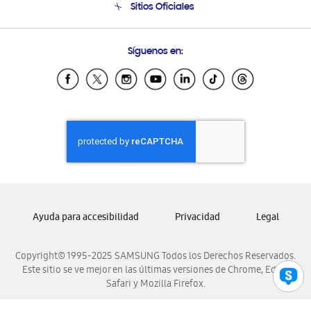
Sitios Oficiales
Seguimiento de tu pedido
Soporte vía eMail
Condiciones de Compra
Preguntas Frecuentes
Samsung Costa Rica
Síguenos en:
Samsung Ecuador
Samsung El Salvador
Samsung Guatemala
Samsung Honduras
Samsung Nicaragua
Samsung Panamá
Samsung República Dominicana
Samsung Venezuela
Ayuda para accesibilidad
Privacidad
Legal
Copyright© 1995-2025 SAMSUNG Todos los Derechos Reservados.
Este sitio se ve mejor en las últimas versiones de Chrome, Edge,
Safari y Mozilla Firefox.