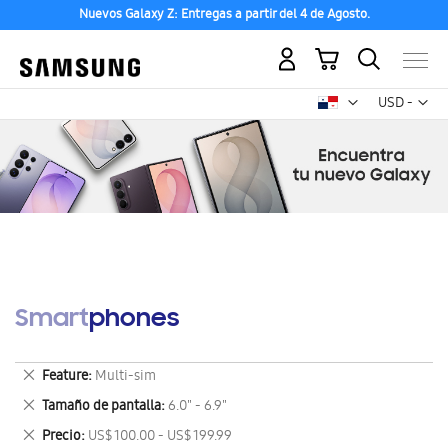
Nuevos Galaxy Z: Entregas a partir del 4 de Agosto.
Mi carrito
Mon
USD -
dólar
estadounid
Smartphones
Eliminar
Feature
Multi-sim
este
Eliminar
Tamaño de pantalla
6.0" - 6.9"
artículo
este
Eliminar
Precio
US$ 100.00 - US$ 199.99
artículo