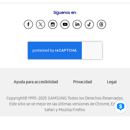
Condiciones de Compra
Preguntas Frecuentes
Samsung Costa Rica
Síguenos en:
Samsung Ecuador
Samsung El Salvador
Samsung Guatemala
Samsung Honduras
Samsung Nicaragua
Samsung Panamá
Samsung República Dominicana
Samsung Venezuela
Ayuda para accesibilidad
Privacidad
Legal
Copyright© 1995-2025 SAMSUNG Todos los Derechos Reservados.
Este sitio se ve mejor en las últimas versiones de Chrome, Edge,
Safari y Mozilla Firefox.