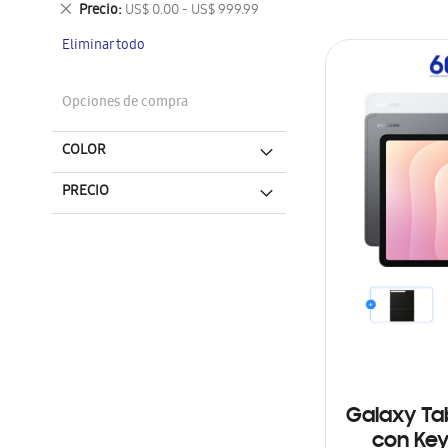
Eliminar
Precio
US$ 0.00 - US$ 999.99
este
Eliminar todo
artículo
Opciones de compra
COLOR
PRECIO
Galaxy Tab
con Ke