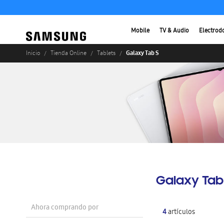
Mobile
TV & Audio
Electrod
Galaxy Tab S
Inicio
Tienda Online
Tablets
Galaxy Tab
Ahora comprando por
4
artículos