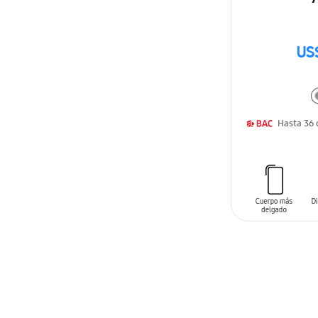
US
AÑADIR AL C