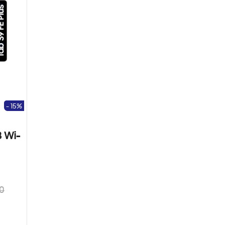
- 15%
B Wi-
0