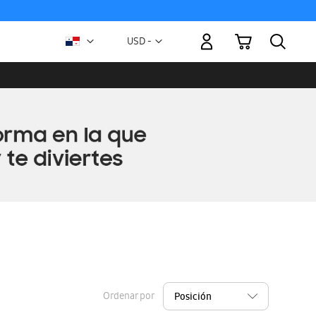
Mi carrito
Moneda
USD -
dólar
estadounidense
Ordenar por