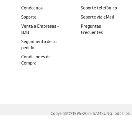
Conócenos
Soporte telefónico
Soporte
Soporte vía eMail
Venta a Empresas -
Preguntas
B2B
Frecuentes
Seguimiento de tu
pedido
Condiciones de
Compra
Copyright© 1995-2025 SAMSUNG Todos los D
Este sitio se ve mejor en las últimas versiones de Chrome