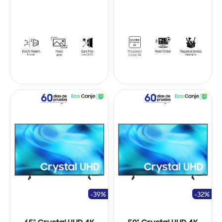
-39%
-32%