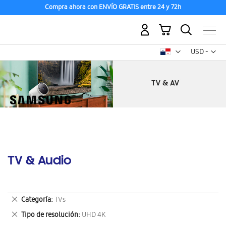
Compra ahora con ENVÍO GRATIS entre 24 y 72h
Mi carrito
Mon
USD -
dólar
estadounid
TV & Audio
Eliminar
Categoría
TVs
este
Eliminar
Tipo de resolución
UHD 4K
artículo
este