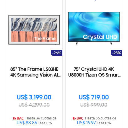
-26%
-28%
85" The Frame LS03HE
75" Crystal UHD 4K
4K Samsung Vision AI
U8000H Tizen OS Smart
Smart TV (2026)
TV (2026)
US$ 3,199.00
US$ 719.00
US$ 4,299.00
US$ 999.00
Hasta 36 cuotas de
Hasta 36 cuotas de
US$ 88.86
US$ 19.97
Tasa 0%
Tasa 0%