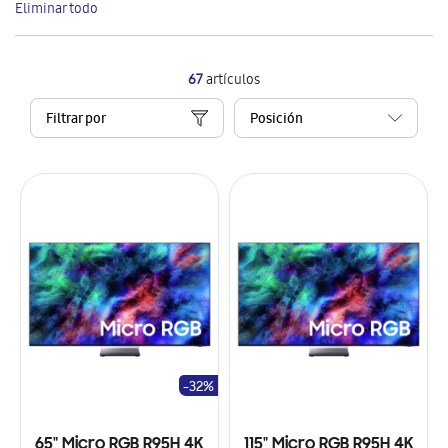
Eliminar todo
artículo
67
artículos
Filtrar por
-32%
65" Micro RGB R95H 4K
115" Micro RGB R95H 4K