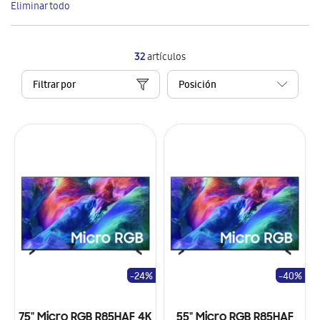
Eliminar todo
artículo
32
artículos
Filtrar por
-24%
-40%
75" Micro RGB R85HAF 4K
55" Micro RGB R85HAF