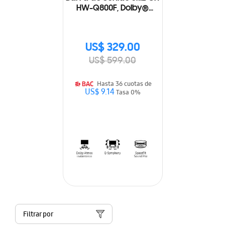
HW-Q800F, Dolby®
Atmos Inalámbrico, Q-
Symphony (2025)
US$ 329.00
US$ 599.00
Hasta 36 cuotas de
US$ 9.14
Tasa 0%
Filtrar por