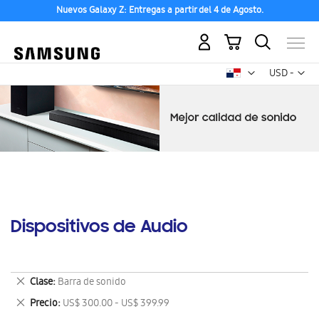
Nuevos Galaxy Z: Entregas a partir del 4 de Agosto.
Mi carrito
Mon
USD -
dólar
estadounid
Dispositivos de Audio
Eliminar
Clase
Barra de sonido
este
Eliminar
Precio
US$ 300.00 - US$ 399.99
artículo
este