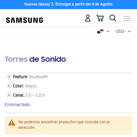
Nuevos Galaxy Z: Entregas a partir del 4 de Agosto.
Mi carrito
Mon
USD -
dólar
estadounid
Torres de Sonido
Eliminar
Feature
Bluetooth
este
Eliminar
Color
Negro
artículo
este
Eliminar
Canal
3.0 - 3.2ch
artículo
este
Eliminar todo
artículo
No podemos encontrar productos que coincida con la
selección.