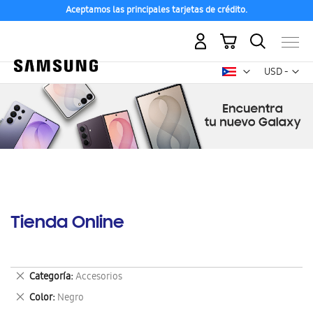
Aceptamos las principales tarjetas de crédito.
Mi carrito
Mon
USD -
dólar
estadounid
Tienda Online
Eliminar
Categoría
Accesorios
este
Eliminar
Color
Negro
artículo
este