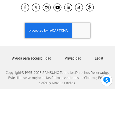
Samsung Ecuador
Samsung El Salvador
Samsung Guatemala
Samsung Honduras
Samsung Nicaragua
Samsung Panamá
Samsung República Dominicana
Samsung Venezuela
Ayuda para accesibilidad
Privacidad
Legal
Copyright© 1995-2025 SAMSUNG Todos los Derechos Reservados.
Este sitio se ve mejor en las últimas versiones de Chrome, Edge,
Safari y Mozilla Firefox.