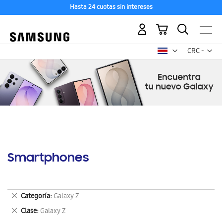
Hasta 24 cuotas sin intereses
Mi carrito
Mon
CRC -
colón
costarricen
Smartphones
Eliminar
Categoría
Galaxy Z
este
Eliminar
Clase
Galaxy Z
artículo
este