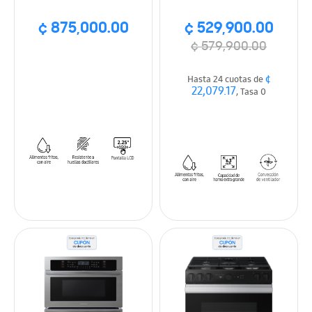
Fry & Wi-Fi,
SmartThings, Wi-Fi
SmartThings
¢ 875,000.00
¢ 529,900.00
¢ 579,900.00
¢
Hasta 24 cuotas de
22,079.17
, Tasa 0