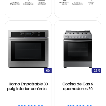
-0%
-25%
Horno Empotrable 30
Cocina de Gas 6
pulg Interior cerámico,
quemadores 30
Auto limpieza,
pulgadas Con plancha
SmartThings, Wi-Fi,
de cocimiento, Acero
acero inoxidable
inoxidable