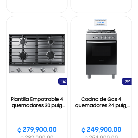
-1%
-2%
Plantilla Empotrable 4
Cocina de Gas 4
quemadores 30 pulg
quemadores 24 pulg,
de Gas, Acero
Cubierta de vidrio
inoxidable
templado, Acabado
acero inoxidable
¢ 279,900.00
¢ 249,900.00
¢ 282,000.00
¢ 254,000.00