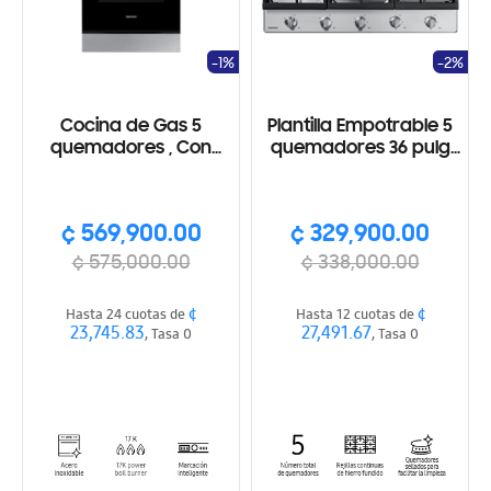
-1%
-2%
Cocina de Gas 5
Plantilla Empotrable 5
quemadores , Con
quemadores 36 pulg
plancha de cocimiento,
de Gas, Acero
SmartThings, Wi-Fi
inoxidable
¢ 569,900.00
¢ 329,900.00
¢ 575,000.00
¢ 338,000.00
¢
¢
Hasta 24 cuotas de
Hasta 12 cuotas de
23,745.83
27,491.67
, Tasa 0
, Tasa 0