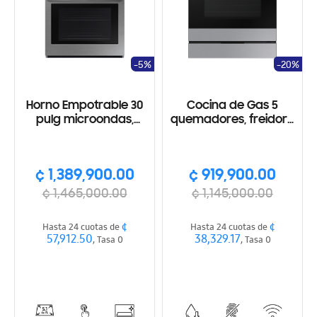
-5%
-20%
Horno Empotrable 30
Cocina de Gas 5
pulg microondas,
quemadores, freidora
SmartThings, Wifi,
de aire, Wi-Fi,
interior cerámico,
SmartThings, función
Acero inoxidable
de auto limpieza
¢ 1,389,900.00
¢ 919,900.00
¢ 1,465,000.00
¢ 1,145,000.00
¢
¢
Hasta 24 cuotas de
Hasta 24 cuotas de
57,912.50
38,329.17
, Tasa 0
, Tasa 0