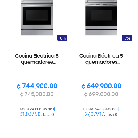
-0%
-7%
Cocina Eléctrica 5
Cocina Eléctrica 5
quemadores
quemadores
Vitrocerámica,
Vitrocerámica,
Freidora de aire,
Freidora de aire,
SmartThings, Wi-Fi, con
SmartThings, Wi-Fi, Fan
¢ 744,900.00
¢ 649,900.00
plancha de cocimiento,
Convection
True Convection
¢ 745,000.00
¢ 699,000.00
¢
¢
Hasta 24 cuotas de
Hasta 24 cuotas de
31,037.50
27,079.17
, Tasa 0
, Tasa 0