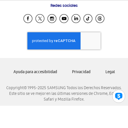
Preguntas Frecuentes
Samsung Costa Rica
Redes sociales
Samsung Ecuador
Samsung El Salvador
Samsung Guatemala
Samsung Honduras
Samsung Nicaragua
Samsung Panamá
Samsung República Dominicana
Ayuda para accesibilidad
Privacidad
Legal
Samsung Venezuela
Copyright© 1995-2025 SAMSUNG Todos los Derechos Reservados.
Este sitio se ve mejor en las últimas versiones de Chrome, Edge,
Safari y Mozilla Firefox.