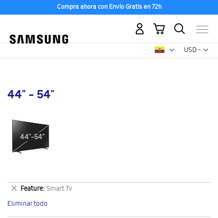
Compra ahora con Envío Gratis en 72h
Mi carrito
Mon
USD -
dólar
estadounid
44" - 54"
Eliminar
Feature
Smart Tv
este
Eliminar todo
artículo