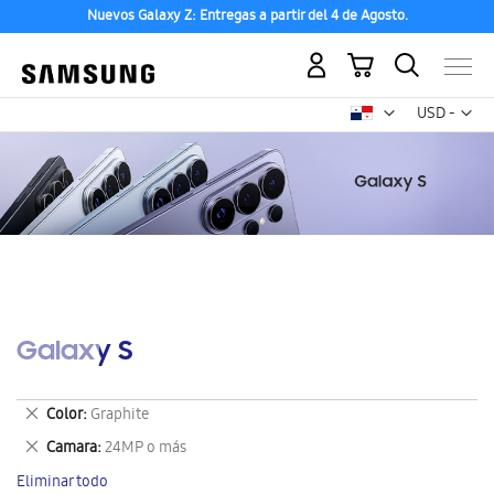
Nuevos Galaxy Z: Entregas a partir del 4 de Agosto.
Mi carrito
Mon
USD -
dólar
estadounid
Galaxy S
Eliminar
Color
Graphite
este
Eliminar
Camara
24MP o más
artículo
este
Eliminar todo
artículo