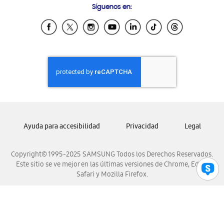
Síguenos en:
Samsung Ecuador
Samsung El Salvador
Samsung Guatemala
Samsung Honduras
Samsung Nicaragua
Samsung Panamá
Samsung República Dominicana
Samsung Venezuela
Ayuda para accesibilidad
Privacidad
Legal
Copyright© 1995-2025 SAMSUNG Todos los Derechos Reservados.
Este sitio se ve mejor en las últimas versiones de Chrome, Edge,
Safari y Mozilla Firefox.