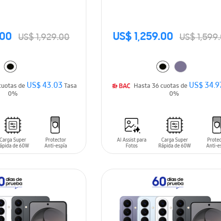
.00
US$ 1,259.00
US$ 1,929.00
US$ 1,599
US$ 43.03
US$ 34.9
asta 36 cuotas de
Tasa
Hasta 36 cuotas de
0%
0%
ARRITO
AÑADIR AL CARRITO