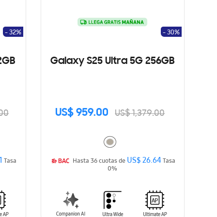
- 32%
- 30%
12GB
Galaxy S25 Ultra 5G 256GB
US$ 959.00
.00
US$ 1,379.00
1
US$ 26.64
Tasa
Hasta 36 cuotas de
Tasa
0%