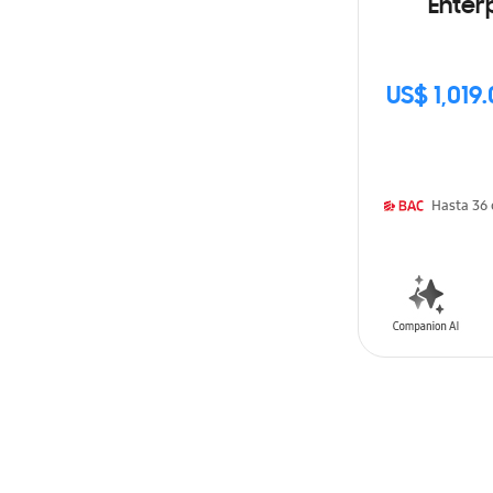
Enterp
US$ 1,019
AÑADIR AL C