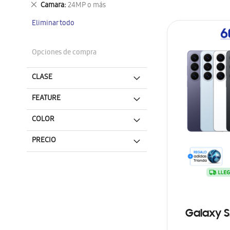
Eliminar
Camara
24MP o más
este
Eliminar todo
artículo
Opciones de compra
CLASE
FEATURE
COLOR
PRECIO
Galaxy S