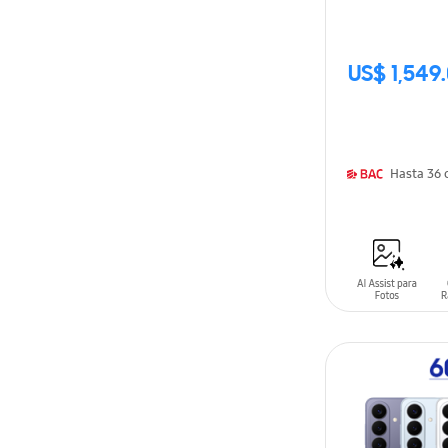
US$ 1,549
H
AÑADIR AL C