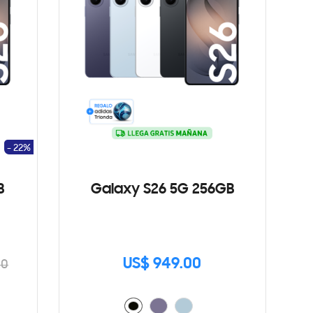
- 22%
B
Galaxy S26 5G 256GB
US$ 949.00
00