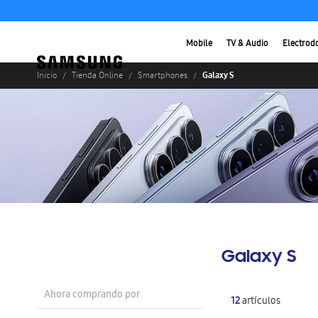
Mobile
TV & Audio
Electrod
Galaxy S
Inicio
Tienda Online
Smartphones
Galaxy S
Ahora comprando por
12
artículos