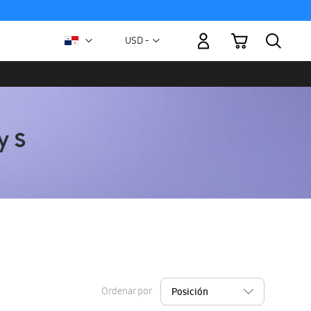
Mi carrito
Moneda
USD -
dólar
estadounidense
Ordenar por