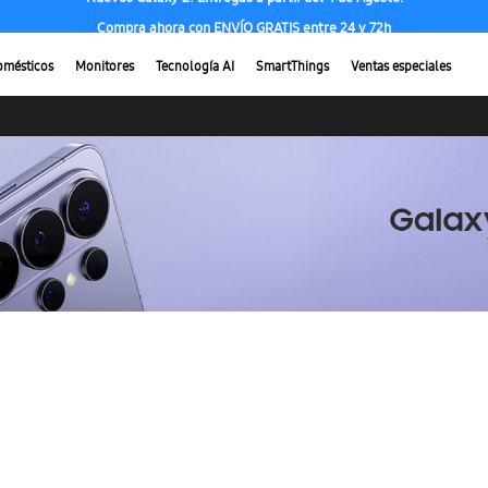
Compra ahora con ENVÍO GRATIS entre 24 y 72h
omésticos
Monitores
Tecnología AI
SmartThings
Ventas especiales