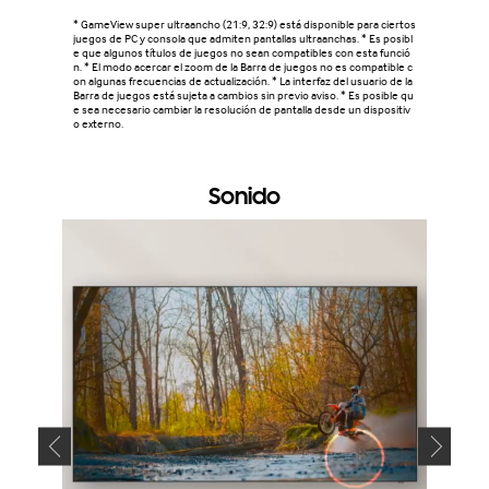
* GameView super ultraancho (21:9, 32:9) está disponible para ciertos
juegos de PC y consola que admiten pantallas ultraanchas. * Es posibl
e que algunos títulos de juegos no sean compatibles con esta funció
n. * El modo acercar el zoom de la Barra de juegos no es compatible c
on algunas frecuencias de actualización. * La interfaz del usuario de la
Barra de juegos está sujeta a cambios sin previo aviso. * Es posible qu
e sea necesario cambiar la resolución de pantalla desde un dispositiv
o externo.
Sonido