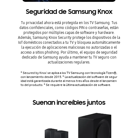
Seguridad de Samsung Knox
Tu privacidad ahora está protegida en los TV Samsung. Tus
Ahorrar 
datos confidenciales, como códigos PIN o contraseñas, están
AI Energy
protegidos por múltiples capas de software y hardware.
luz del
Además, Samsung Knox Security protege los dispositivos de la
ajustar 
IoT domésticos conectados a tu TV y bloquea automáticamente
energí
la ejecución de aplicaciones maliciosas no autorizadas o el
acceso a sitios phishing. Por último, el equipo de seguridad
* La tasa
dedicado de Samsung ayuda a mantener tu TV seguro con
o, el tam
Los prod
actualizaciones regulares.
odo AI En
de energí
* Secured by Knox’ se aplica a los TV Samsung con tecnología Tizen®,
comparaci
con lanzamiento desde 2015. * La actualización del software de segur
on el mod
idad está garantizada durante al menos tres años desde el lanzamien
ebas inte
to del producto. * Se requiere la última actualización de software.
e y de los
Suenan increíbles juntos