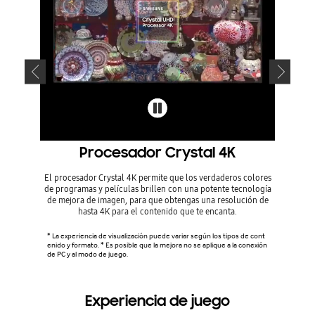
Procesador Crystal 4K
El procesador Crystal 4K permite que los verdaderos colores
La podero
de programas y películas brillen con una potente tecnología
de mejora de imagen, para que obtengas una resolución de
hasta 4K para el contenido que te encanta.
* La expe
enido y f
de PC y a
* La experiencia de visualización puede variar según los tipos de cont
enido y formato. * Es posible que la mejora no se aplique a la conexión
de PC y al modo de juego.
Experiencia de juego