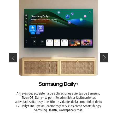
Optim
intelige
centro S
inteligen
* La tecn
Samsung Daily+
variar se
producto,
xión Wi-F
A través del ecosistema de aplicaciones abiertas de Samsung
ung Accou
Tizen OS, Daily+ te permite administrar fácilmente tus
* El uso 
vacidad d
actividades diarias y tu estilo de vida desde la comodidad de tu
e. * La in
TV. Daily+ incluye aplicaciones y servicios como SmartThings,
Samsung Health, Workspace y más.