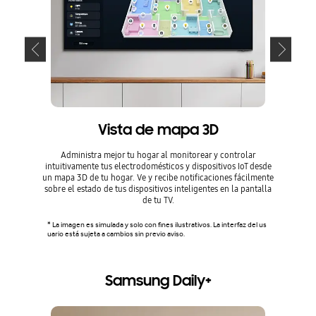
Ve lo que
al mismo
para dep
conec
También p
Vista de mapa 3D
* La cant
s depende
quiere un
Administra mejor tu hogar al monitorear y controlar
es está d
intuitivamente tus electrodomésticos y dispositivos IoT desde
os iOS, Ai
un mapa 3D de tu hogar. Ve y recibe notificaciones fácilmente
usuario r
sobre el estado de tus dispositivos inteligentes en la pantalla
de tu TV.
* La imagen es simulada y solo con fines ilustrativos. La interfaz del us
uario está sujeta a cambios sin previo aviso.
Samsung Daily+