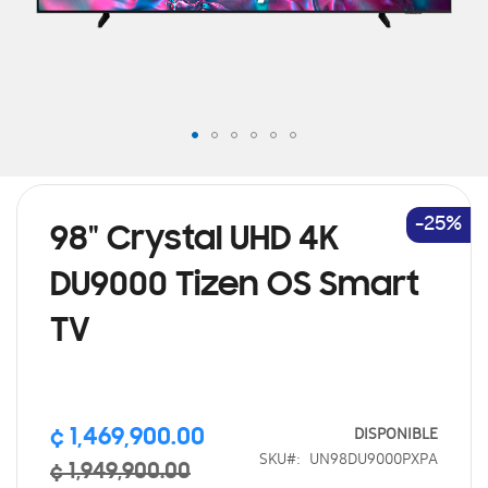
Saltar
al
comienzo
de
-25%
98" Crystal UHD 4K
la
galería
DU9000 Tizen OS Smart
de
imágenes
TV
Precio
DISPONIBLE
¢ 1,469,900.00
especial
SKU
UN98DU9000PXPA
¢ 1,949,900.00