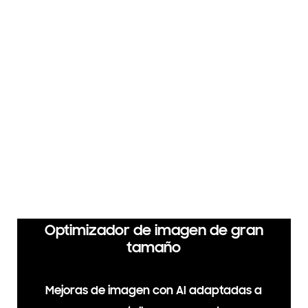
Obtén claridad de movimiento para juegos de hasta 4K y
120 Hz
Samsung Tizen OS
Mejora tu entretenimiento con Samsung Tizen OS
Q-Symphony
TV y barra de sonido orquestados en perfecta armonía
Optimizador de imagen de gran
tamaño
Mejoras de imagen con AI adaptadas a