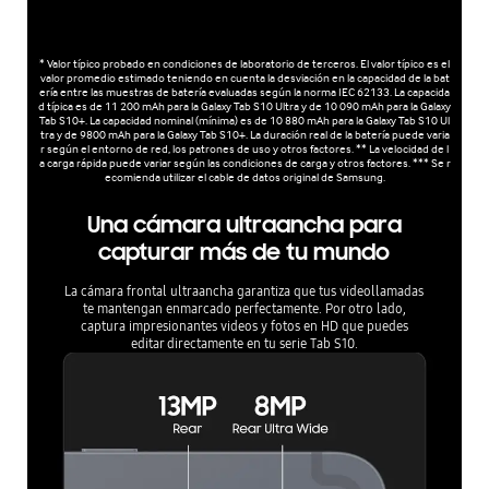
* Valor típico probado en condiciones de laboratorio de terceros. El valor típico es el
valor promedio estimado teniendo en cuenta la desviación en la capacidad de la bat
ería entre las muestras de batería evaluadas según la norma IEC 62133. La capacida
d típica es de 11 200 mAh para la Galaxy Tab S10 Ultra y de 10 090 mAh para la Galaxy
Tab S10+. La capacidad nominal (mínima) es de 10 880 mAh para la Galaxy Tab S10 Ul
tra y de 9800 mAh para la Galaxy Tab S10+. La duración real de la batería puede varia
r según el entorno de red, los patrones de uso y otros factores. ** La velocidad de l
a carga rápida puede variar según las condiciones de carga y otros factores. *** Se r
ecomienda utilizar el cable de datos original de Samsung.
Una cámara ultraancha para
capturar más de tu mundo
La cámara frontal ultraancha garantiza que tus videollamadas
te mantengan enmarcado perfectamente. Por otro lado,
captura impresionantes videos y fotos en HD que puedes
editar directamente en tu serie Tab S10.