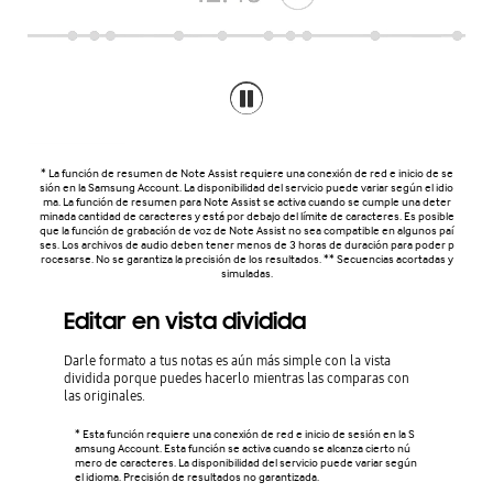
* La función de resumen de Note Assist requiere una conexión de red e inicio de se
sión en la Samsung Account. La disponibilidad del servicio puede variar según el idio
ma. La función de resumen para Note Assist se activa cuando se cumple una deter
minada cantidad de caracteres y está por debajo del límite de caracteres. Es posible
que la función de grabación de voz de Note Assist no sea compatible en algunos paí
ses. Los archivos de audio deben tener menos de 3 horas de duración para poder p
rocesarse. No se garantiza la precisión de los resultados. ** Secuencias acortadas y
simuladas.
Editar en vista dividida
Darle formato a tus notas es aún más simple con la vista
dividida porque puedes hacerlo mientras las comparas con
las originales.
* Esta función requiere una conexión de red e inicio de sesión en la S
amsung Account. Esta función se activa cuando se alcanza cierto nú
mero de caracteres. La disponibilidad del servicio puede variar según
el idioma. Precisión de resultados no garantizada.