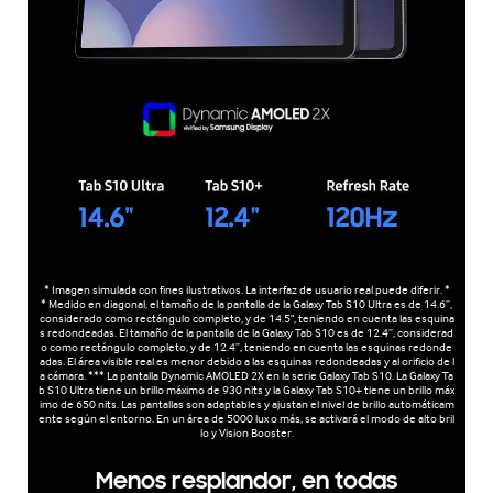
* Imagen simulada con fines ilustrativos. La interfaz de usuario real puede diferir. *
* Medido en diagonal, el tamaño de la pantalla de la Galaxy Tab S10 Ultra es de 14.6”,
considerado como rectángulo completo, y de 14.5", teniendo en cuenta las esquina
s redondeadas. El tamaño de la pantalla de la Galaxy Tab S10 es de 12.4”, considerad
o como rectángulo completo, y de 12.4”, teniendo en cuenta las esquinas redonde
adas. El área visible real es menor debido a las esquinas redondeadas y al orificio de l
a cámara. *** La pantalla Dynamic AMOLED 2X en la serie Galaxy Tab S10. La Galaxy Ta
b S10 Ultra tiene un brillo máximo de 930 nits y la Galaxy Tab S10+ tiene un brillo máx
imo de 650 nits. Las pantallas son adaptables y ajustan el nivel de brillo automáticam
ente según el entorno. En un área de 5000 lux o más, se activará el modo de alto bril
lo y Vision Booster.
Menos resplandor, en todas