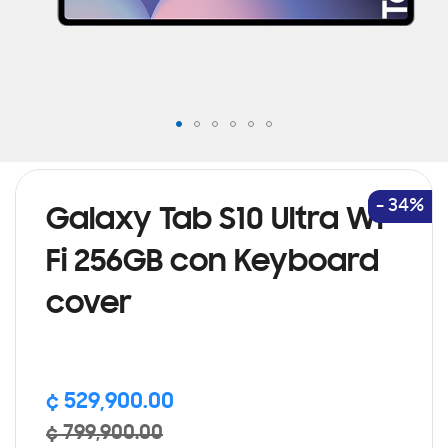
Saltar
al
comienzo
de
- 34%
Galaxy Tab S10 Ultra Wi-
la
galería
Fi 256GB con Keyboard
de
imágenes
cover
¢ 529,900.00
¢ 799,900.00