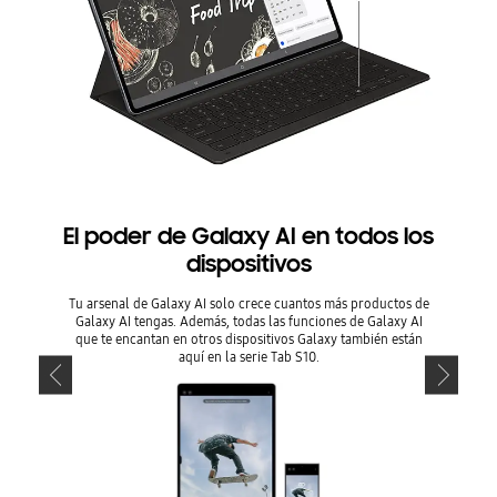
El poder de Galaxy AI en todos los
El po
dispositivos
Tu arsenal de Galaxy AI solo crece cuantos más productos de
Tu arsen
Galaxy AI tengas. Además, todas las funciones de Galaxy AI
Galaxy 
que te encantan en otros dispositivos Galaxy también están
que te 
aquí en la serie Tab S10.