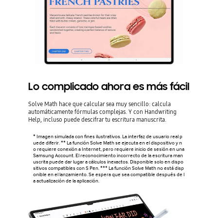
Lo complicado ahora es más fácil
Solve Math hace que calcular sea muy sencillo: calcula
automáticamente fórmulas complejas. Y con Handwriting
Help, incluso puede descifrar tu escritura manuscrita.
* Imagen simulada con fines ilustrativos. La interfaz de usuario real p
uede diferir. ** La función Solve Math se ejecuta en el dispositivo y n
o requiere conexión a Internet, pero requiere inicio de sesión en una
Samsung Account. El reconocimiento incorrecto de la escritura man
uscrita puede dar lugar a cálculos inexactos. Disponible solo en dispo
sitivos compatibles con S Pen. *** La función Solve Math no está disp
onible en el lanzamiento. Se espera que sea compatible después de l
a actualización de la aplicación.