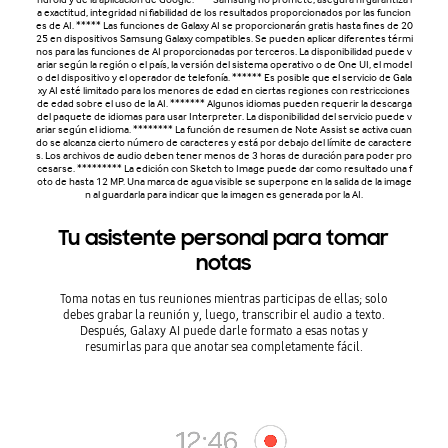
a exactitud, integridad ni fiabilidad de los resultados proporcionados por las funcion
es de AI. ***** Las funciones de Galaxy AI se proporcionarán gratis hasta fines de 20
25 en dispositivos Samsung Galaxy compatibles. Se pueden aplicar diferentes térmi
nos para las funciones de AI proporcionadas por terceros. La disponibilidad puede v
ariar según la región o el país, la versión del sistema operativo o de One UI, el model
o del dispositivo y el operador de telefonía. ****** Es posible que el servicio de Gala
xy AI esté limitado para los menores de edad en ciertas regiones con restricciones
de edad sobre el uso de la AI. ******* Algunos idiomas pueden requerir la descarga
del paquete de idiomas para usar Interpreter. La disponibilidad del servicio puede v
ariar según el idioma. ******** La función de resumen de Note Assist se activa cuan
do se alcanza cierto número de caracteres y está por debajo del límite de caractere
s. Los archivos de audio deben tener menos de 3 horas de duración para poder pro
cesarse. ********* La edición con Sketch to Image puede dar como resultado una f
oto de hasta 12 MP. Una marca de agua visible se superpone en la salida de la image
n al guardarla para indicar que la imagen es generada por la AI.
Tu asistente personal para tomar
notas
Toma notas en tus reuniones mientras participas de ellas; solo
debes grabar la reunión y, luego, transcribir el audio a texto.
Después, Galaxy AI puede darle formato a esas notas y
resumirlas para que anotar sea completamente fácil.