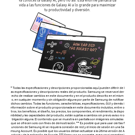
Ya conoces la Galaxy AI, pero no así. Esta enorme pantalla da
vida a las funciones de Galaxy AI a lo grande para maximizar
tu productividad y diversión.
* Todas las especificaciones y descripciones proporcionadas aquí pueden diferir de l
as especificaciones y descripciones reales del producto. Samsung se reserva el der
echo de realizar cambios en este documento y en el producto descrito en el mism
o, en cualquier momento y sin obligación alguna por parte de Samsung de notificar
dichos cambios. Todas las funciones, características, especificaciones, GUI y demás i
nformación sobre el producto proporcionada en este documento incluidos, entre o
tros, los beneficios, el diseño, los precios, los componentes, el rendimiento, la dispo
nibilidad y las capacidades del producto, están sujetas a cambios sin previo aviso ni o
bligación alguna. El contenido que se muestra en pantalla son imágenes simuladas
que se ofrecen solo con fines de demostración. ** Es posible que para usar ciertas f
unciones de Samsung AI se requiera conexión de red y el inicio de sesión en una Sa
msung Account. Es posible que los usuarios deban actualizar a la última versión de A
ndroid y de la aplicación de Google. *** Samsung no promete, asegura ni garantiza l