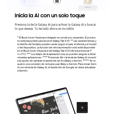
Inicia la AI con un solo toque
Presiona la tecla Galaxy AI para activar la Galaxy AI y buscar
lo que deseas. Tu teclado ahora es increíble.
* El Book Cover Keyboard delgado se vende por separado. El produc
to está disponible para la serie Galaxy Tab S10. ** Las características y
el diseño del teclado pueden variar según el país, el idioma y el model
o del dispositivo. La función de retroiluminación solo está disponible
en el Book Cover Keyboard del Galaxy Tab S10 Ultra al presionar F
n + F12. *** Los atajos de la aplicación solo se pueden asignar a deter
minadas aplicaciones. **** Presionar Alt + la tecla de Galaxy AI muestr
a la opción de cambiar el asistente de AI a Bixby o Gemini. ***** Se re
quiere una conexión de red para usar Bixby o Gemini. Para iniciar Gem
ini con la tecla de Galaxy AI, el Asistente de Google se debe actualizar
a Gemini.