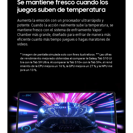
Se mantiene fresco cuando los
juegos suben de temperatura
Aumenta la emoción con un procesador ultrarrápido y
potente. Cuando la acción realmente sube la temperatura, se
mantiene fresco con el sistema de enfriamiento Vapor
Chamber más grande, diseñado para enfriar de manera más
eficiente cuanto más tiempo juegues o hagas maratones de
videos.
* Imagen de pantalla simulada solo con fines ilustrativos. ** Las cifras
de rendimiento mejorado obtenidas al comparar la Galaxy Tab S10 Ul
tra con la Tab S9 Ultra. Al comparar la Tab S10+ con la Tab S9+, el rend
imiento de la CPU mejora un 16 %, la GPU mejora un 27 % y la NPU me
jora un 13 %.