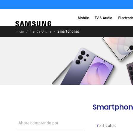
Mobile
TV & Audio
Electrod
Smartphones
Inicio
Tienda Online
Smartphon
Ahora comprando por
7
artículos