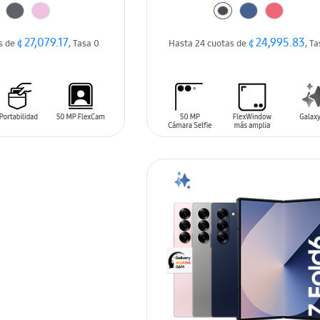
¢ 27,079.17
¢ 24,995.83
s de
, Tasa 0
Hasta 24 cuotas de
, T
ARRITO
AÑADIR AL CARRITO