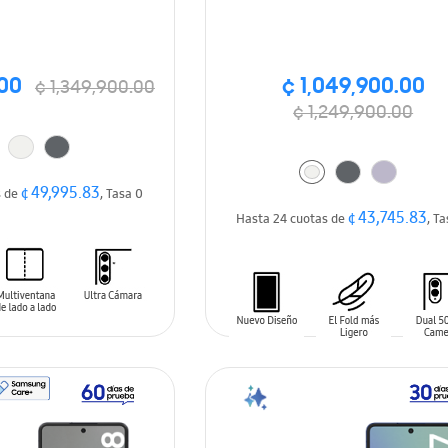
.00
¢ 1,049,900.00
¢ 1,349,900.00
¢ 1,249,900.00
¢ 49,995.83
s de
, Tasa 0
¢ 43,745.83
Hasta 24 cuotas de
, T
ARRITO
AÑADIR AL CARRITO