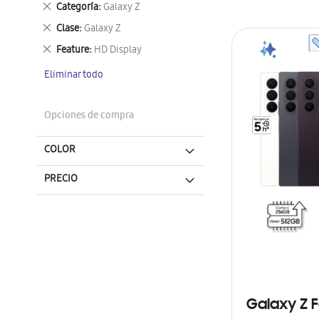
Eliminar
Categoría
Galaxy Z
este
Eliminar
Clase
Galaxy Z
artículo
este
Eliminar
Feature
HD Display
artículo
este
Eliminar todo
artículo
Opciones de compra
COLOR
PRECIO
Galaxy Z F