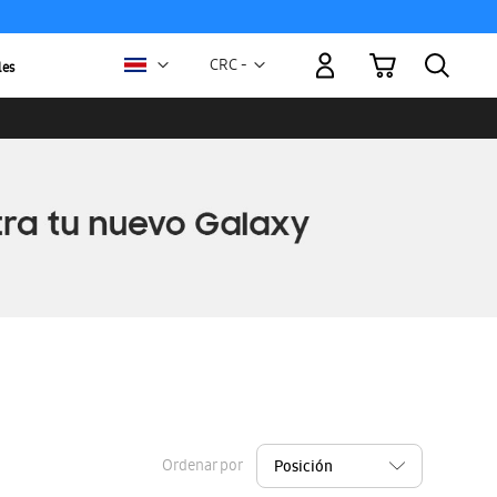
Mi carrito
Moneda
CRC -
les
colón
costarricense
Ordenar por