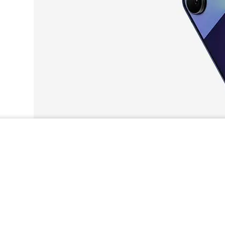
Galaxy Z Flip7 5...
Es posible que sea necesario iniciar sesión en Samsung accou
los resultados proporcionados por las funciones de AI. Dispo
smartphone. Las funciones de Galaxy AI se proporcionarán d
as funciones de AI proporcionadas por terceros. El se