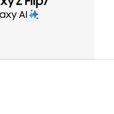
COMPRAR AHORA
segura ni garantiza la exactitud, integridad ni fiabilidad de
ón del OS/One UI, el modelo del dispositivo y el operador del
n Samsung Galaxy. Pueden aplicar diferentes términos para l
regiones con restricciones de edad sobre el uso de AI.