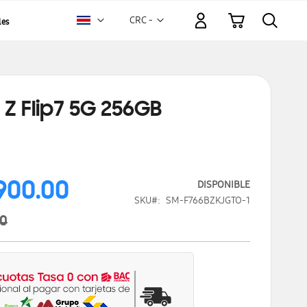
Mi carrito
Moneda
CRC -
les
colón
costarricense
Z Flip7 5G 256GB
900.00
DISPONIBLE
SKU
SM-F766BZKJGTO-1
00