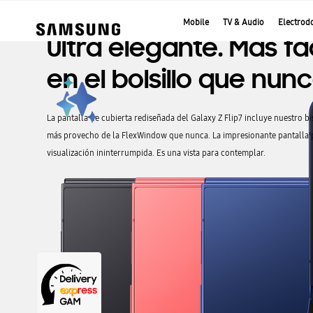
Mobile
TV & Audio
Electrod
Saltar
al
final
de
la
galería
de
imágenes