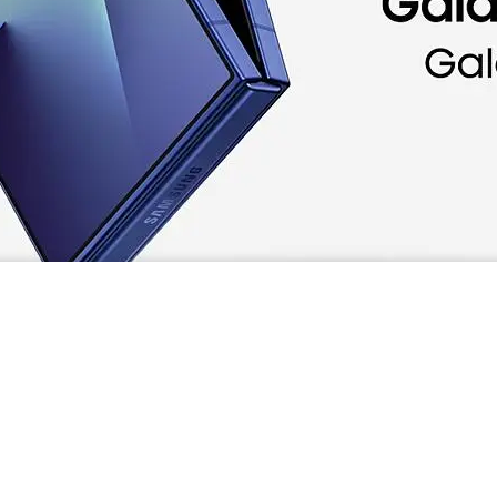
¢
¢
599,900.00
669,900.00
¢ 24,995.83
Hasta 24 cuotas de
, Tasa 0
nt para utilizar determinadas funciones de la AI. Samsung no promete, a
nibilidad de funciones de Galaxy AI depende de la región/país, la versi
e forma gratuita hasta finales de 2025 en dispositivos compatibles co
rvicio de Galaxy AI puede estar limitado a menores de edad en ciertas 