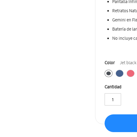
Pantalla Infi
Retratos Natu
Gemini en Fle
Batería de l
No incluye c
Color
Jet black
Cantidad