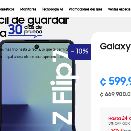
omésticos
Monitores
Tecnología AI
Promociones del mes
Ventas especia
Galaxy 
- 10%
¢ 599,
¢ 669,900.