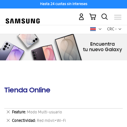
Hasta 24 cuotas sin intereses
Mi carrito
Mon
CRC -
colón
costarricen
Tienda Online
Eliminar
Feature
Modo Multi-usuario
este
Eliminar
Conectividad
Red móvil+Wi-Fi
artículo
este