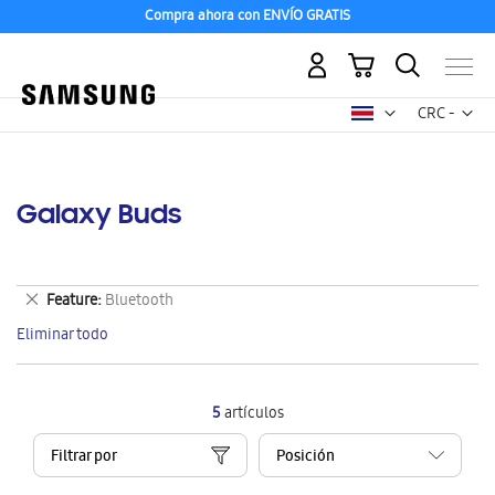
Compra ahora con ENVÍO GRATIS
Mi carrito
Mon
CRC -
colón
costarricen
Galaxy Buds
Eliminar
Feature
Bluetooth
este
Eliminar todo
artículo
5
artículos
Filtrar por