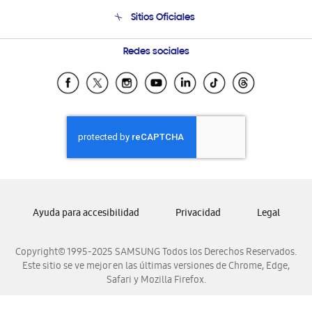
Venta a Empresas - B2B
Soporte telefónico
Sitios Oficiales
Seguimiento de tu pedido
Soporte vía eMail
Condiciones de Compra
Preguntas Frecuentes
Samsung Costa Rica
Redes sociales
Tiendas Cercanas
Samsung Ecuador
Samsung El Salvador
Samsung Guatemala
Samsung Honduras
Samsung Nicaragua
Samsung Panamá
Samsung República Dominicana
Ayuda para accesibilidad
Privacidad
Legal
Samsung Venezuela
Copyright© 1995-2025 SAMSUNG Todos los Derechos Reservados.
Este sitio se ve mejor en las últimas versiones de Chrome, Edge,
Safari y Mozilla Firefox.