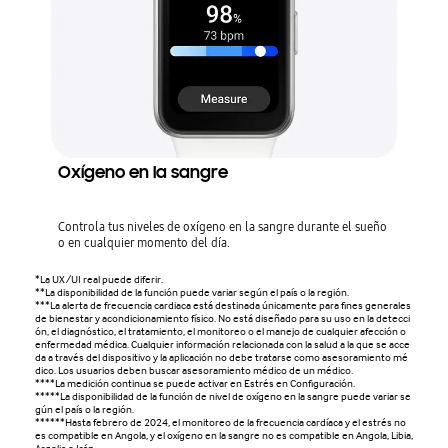
Oxígeno en la sangre
Controla tus niveles de oxígeno en la sangre durante el sueño
o en cualquier momento del día.
*La UX/UI real puede diferir.
**La disponibilidad de la función puede variar según el país o la región.
***La alerta de frecuencia cardiaca está destinada únicamente para fines generales
de bienestar y acondicionamiento físico. No está diseñado para su uso en la detecci
ón, el diagnóstico, el tratamiento, el monitoreo o el manejo de cualquier afección o
enfermedad médica. Cualquier información relacionada con la salud a la que se acce
da a través del dispositivo y la aplicación no debe tratarse como asesoramiento mé
dico. Los usuarios deben buscar asesoramiento médico de un médico.
****La medición continua se puede activar en Estrés en Configuración.
*****La disponibilidad de la función de nivel de oxígeno en la sangre puede variar se
gún el país o la región.
******Hasta febrero de 2024, el monitoreo de la frecuencia cardíaca y el estrés no
es compatible en Angola, y el oxígeno en la sangre no es compatible en Angola, Libia,