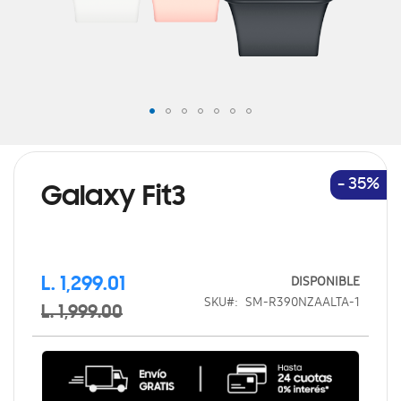
Saltar
al
comienzo
de
- 35%
Galaxy Fit3
la
galería
de
imágenes
DISPONIBLE
L. 1,299.01
SKU
SM-R390NZAALTA-1
L. 1,999.00