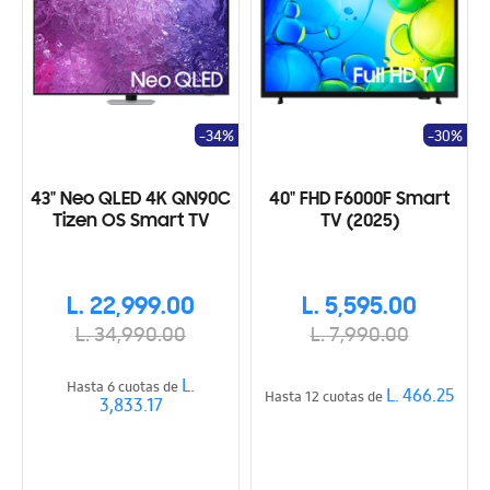
-34%
-30%
43" Neo QLED 4K QN90C
40" FHD F6000F Smart
Tizen OS Smart TV
TV (2025)
L. 22,999.00
L. 5,595.00
L. 34,990.00
L. 7,990.00
L.
Hasta 6 cuotas de
L. 466.25
Hasta 12 cuotas de
3,833.17