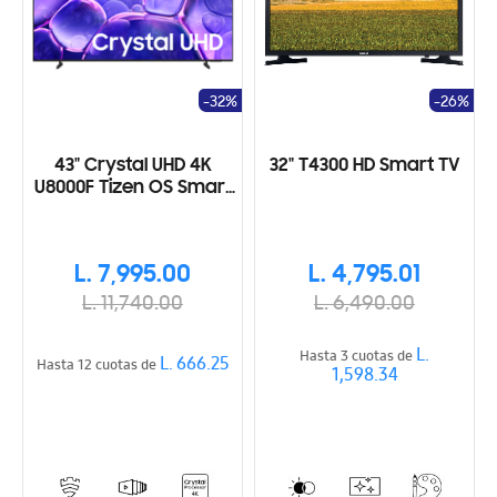
-32%
-26%
43" Crystal UHD 4K
32" T4300 HD Smart TV
U8000F Tizen OS Smart
TV (2025)
L. 7,995.00
L. 4,795.01
L. 11,740.00
L. 6,490.00
L.
Hasta 3 cuotas de
L. 666.25
Hasta 12 cuotas de
1,598.34