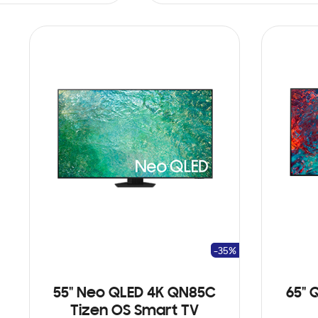
ARRITO
AÑADIR AL CARRITO
-35%
55" Neo QLED 4K QN85C
65" 
Tizen OS Smart TV