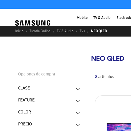
Mobile
TV & Audio
Electrod
NEO QLED
Inicio
Tienda Online
TV & Audio
TVs
NEO QLED
Opciones de compra
8
artículos
CLASE
FEATURE
COLOR
PRECIO