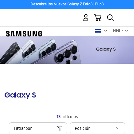
Descubre los Nuevos Galaxy Z Fold8 | Flip8
Mi carrito
Mon
HNL -
lempira
hondureño
Galaxy S
13
artículos
Filtrar por