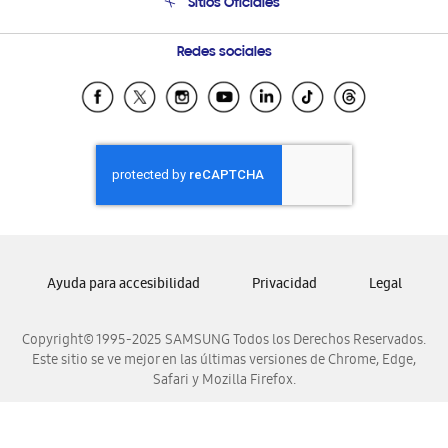
Sitios Oficiales
Seguimiento de tu pedido
Soporte vía eMail
Condiciones de Compra
Preguntas Frecuentes
Samsung Costa Rica
Redes sociales
Trade In/Eco Canje (GT)
Samsung Ecuador
Programa de Beneficios Corporativos
Samsung El Salvador
Samsung Guatemala
Samsung Honduras
Samsung Nicaragua
Samsung Panamá
Samsung República Dominicana
Ayuda para accesibilidad
Privacidad
Legal
Samsung Venezuela
Copyright© 1995-2025 SAMSUNG Todos los Derechos Reservados.
Este sitio se ve mejor en las últimas versiones de Chrome, Edge,
Safari y Mozilla Firefox.