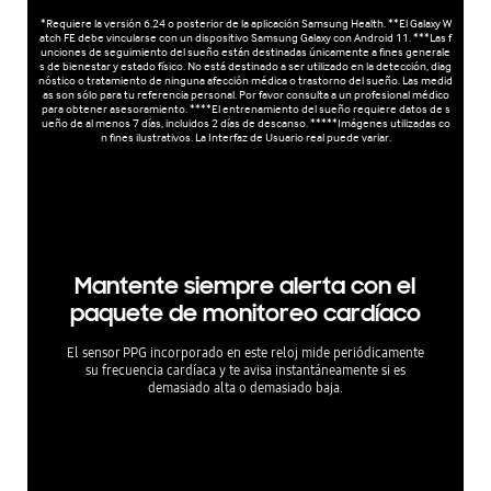
*Requiere la versión 6.24 o posterior de la aplicación Samsung Health. **El Galaxy W
atch FE debe vincularse con un dispositivo Samsung Galaxy con Android 11. ***Las f
unciones de seguimiento del sueño están destinadas únicamente a fines generale
s de bienestar y estado físico. No está destinado a ser utilizado en la detección, diag
nóstico o tratamiento de ninguna afección médica o trastorno del sueño. Las medid
as son sólo para tu referencia personal. Por favor consulta a un profesional médico
para obtener asesoramiento. ****El entrenamiento del sueño requiere datos de s
ueño de al menos 7 días, incluidos 2 días de descanso. *****Imágenes utilizadas co
n fines ilustrativos. La Interfaz de Usuario real puede variar.
Mantente siempre alerta con el
paquete de monitoreo cardíaco
El sensor PPG incorporado en este reloj mide periódicamente
su frecuencia cardíaca y te avisa instantáneamente si es
demasiado alta o demasiado baja.