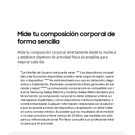
Mide tu composición corporal de
forma sencilla
Mide tu composición corporal directamente desde tu muñeca
y establece objetivos de actividad física alcanzables para
mejorar cada día.
*La Interfaz de Usuario real puede variar. ** Los dispositivos compati
bles y las funciones disponibles pueden variar según la región, opera
dor o dispositivo. *** No está destinado a su uso en detección, diagn
óstico o tratamiento. Destinado únicamente a fines generales de bie
nestar y salud. **** La composición corporal solo es compatible con l
a serie Samsung Galaxy Watch4 y modelos Galaxy Watch lanzados pos
teriormente. La composición corporal no debe utilizarse si tiene un
marcapasos implantado u otros dispositivos médicos implantados, o
si está embarazada. Cualquier información relacionada con la salud a l
a que se acceda a través del dispositivo y la aplicación no debe tratar
se como consejo médico. Es posible que los resultados de la medició
n no sean precisos si tiene menos de 20 años. Las medidas son sólo
para su referencia personal. Por favor consulte a un profesional médi
co para que te aconseje.