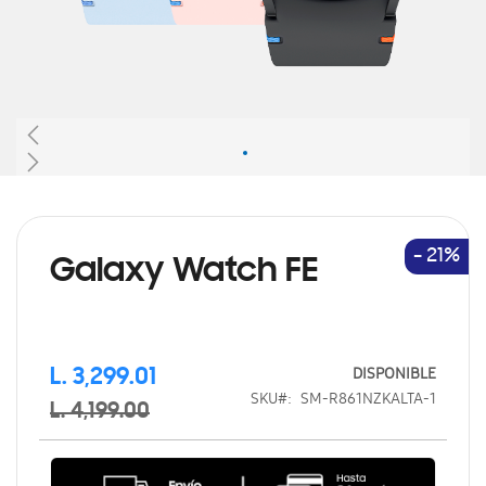
Saltar
al
comienzo
de
- 21%
Galaxy Watch FE
la
galería
de
imágenes
DISPONIBLE
L. 3,299.01
SKU
SM-R861NZKALTA-1
L. 4,199.00