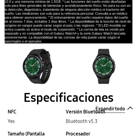
10.0 y una memoria mínima de 1.5GB. * Las funciones del sueño están diseñadas
solo para fines generales de bienestar y acondicionamiento físico. No para su uso en
la detección, diagnóstico, tratamiento de ninguna afección médica ni trastorno del
sueño. Las mediciones son solo para tu referencia personal. Consultá a un médico
para obtener asesoramiento. * El entrenamiento del sueño requiere datos del sueño
de al menos 7 días, incluidos 2 días libres. * La disponibilidad de la función de nivel de
oxígeno en sangre puede variar según el país o las regiones. * El LED invisible se
activa cuando se activa el modo de suspensión. * La correa de tela se vende por
separado y es compatible con el Galaxy Watch4 y la serie Galaxy Watch lanzada
posteriormente. La disponibilidad de las correas de reloj puede variar según el
país/región o el operador.
Especificaciones
Expandir todo
NFC
Versión Bluetooth
Yes
Bluetooth v5.3
Tamaño (Pantalla
Procesador