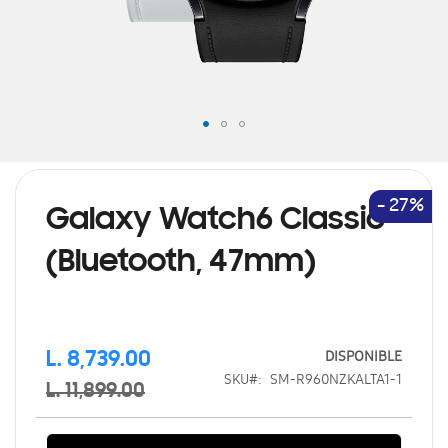
Saltar
al
comienzo
de
- 27%
Galaxy Watch6 Classic
la
galería
(Bluetooth, 47mm)
de
imágenes
DISPONIBLE
L. 8,739.00
SKU
SM-R960NZKALTA1-1
L. 11,899.00