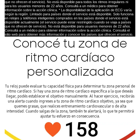
que no ofrecen el servicio). No está disponible para todos los ritmos irregulares ni
para los usuarios menores de 22 años. Consultá a un médico para obtener
información sobre la acción clínica. * La disponibilidad de la aplicación de ECG varía
según la región. Limitado para países donde el servicio está disponible. Solo funciona
en relojes y teléfonos inteligentes comprados en los países donde el servicio está
disponible actualmente (el servicio puede estar restringido cuando se viaja a países
que no ofrecen de servicio). No está disponible para usuarios menores de 22 años.
Consultá a un médico para obtener información sobre la acción clínica. Consultá el
sitio web para obtener más información y conocer los países que ofrecen el servicio.
Conocé tu zona de
ritmo cardíaco
personalizada
Tu reloj puede evaluar tu capacidad física para determinar tu zona personal de
ritmo cardíaco. Si hay una zona de ritmo cardíaco específica a la que deseás
llegar, podés establecer el objetivo manualmente. Al hacer ejercicio, recibirás
una alerta cuando ingreses a tu zona de ritmo cardíaco objetivo, ya sea que
quemes grasas, que realices entrenamiento cardiovascular o de alta
intensidad. Cuando salgas de la zona, también te alertará, lo que te permitirá
ajustar tu esfuerzo en consecuencia.