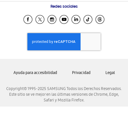
Condiciones de Compra
Preguntas Frecuentes
Samsung Costa Rica
Redes sociales
Trade In/Eco Canje (GT)
Samsung Ecuador
Programa de Beneficios Corporativos
Samsung El Salvador
Samsung Guatemala
Samsung Honduras
Samsung Nicaragua
Samsung Panamá
Samsung República Dominicana
Ayuda para accesibilidad
Privacidad
Legal
Samsung Venezuela
Copyright© 1995-2025 SAMSUNG Todos los Derechos Reservados.
Este sitio se ve mejor en las últimas versiones de Chrome, Edge,
Safari y Mozilla Firefox.