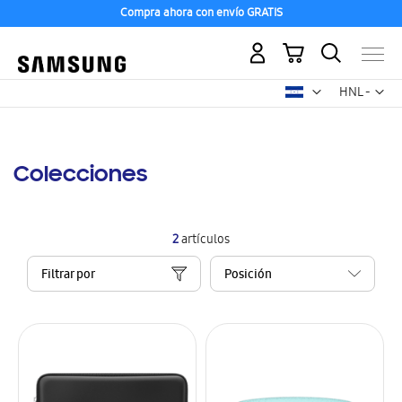
Compra ahora con envío GRATIS
Mi carrito
Mon
HNL -
lempira
hondureño
Colecciones
2
artículos
Filtrar por