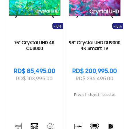
-18%
-15%
75" Crystal UHD 4K
98'' Crystal UHD DU9000
CU8000
4K Smart TV
RD$ 85,495.00
RD$ 200,995.00
RD$ 103,995.00
RD$ 236,495.00
Precio Incluye Impuestos