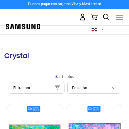
Puedes pagar con tarjetas Visa y Mastercard
Mi carrito
Crystal
8
artículos
Filtrar por