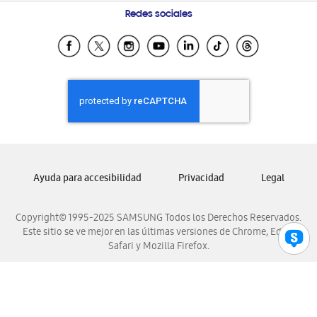
Preguntas Frecuentes
Samsung Costa Rica
Redes sociales
Samsung Ecuador
Samsung El Salvador
Samsung Guatemala
Samsung Honduras
Samsung Nicaragua
Samsung Panamá
Samsung República Dominicana
Ayuda para accesibilidad
Privacidad
Legal
Samsung Venezuela
Copyright© 1995-2025 SAMSUNG Todos los Derechos Reservados.
Este sitio se ve mejor en las últimas versiones de Chrome, Edge,
Safari y Mozilla Firefox.