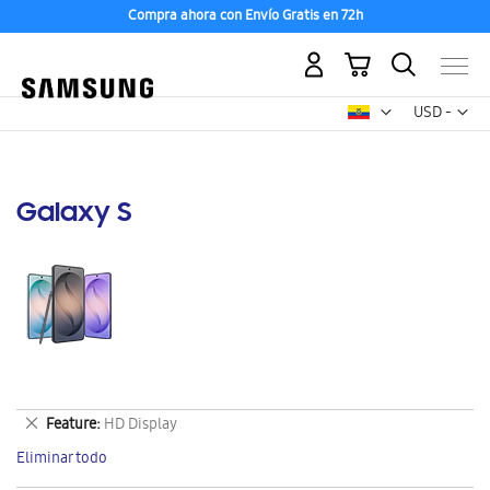
Compra ahora con Envío Gratis en 72h
Mi carrito
Mon
USD -
dólar
estadounid
Galaxy S
Eliminar
Feature
HD Display
este
Eliminar todo
artículo