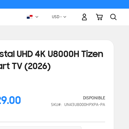
Mi carrito
Moneda
USD -
dólar
estadounidense
stal UHD 4K U8000H Tizen
rt TV (2026)
29.00
DISPONIBLE
SKU
UN43U8000HPXPA-PA