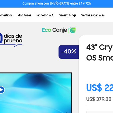
Compra hasta en 36 cuotas a 0% interes con BAC
omésticos
Monitores
Tecnología AI
SmartThings
Ventas especiales
43" Cry
-40%
OS Sma
Precio
US$ 2
especial
US$ 379.00