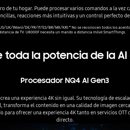
ntro de tu hogar. Puede procesar varios comandos a la vez 
illas, reacciones más intuitivas y un control perfecto de 
(US/UK/IN(en)/DE/FR/IT/ES/BR/MX/KR).* No se reconocen todos los acentos,
istancia de TV. U8000F necesita un mando a distancia móvil SmartThings.
e toda la potencia de la AI
Procesador NQ4 AI Gen3
rea una experiencia 4K sin igual. Su tecnología de escala
ial, transforma el contenido en una calidad de imagen cer
do para ofrecer una experiencia 4K tanto en servicios OTT
directo.