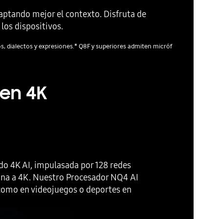
captando mejor el contexto. Disfruta de
El modo AI
los dispositivos.
experienci
 dialectos y expresiones.* Q8F y superiores admiten micróf
 en 4K
do 4K AI, impulasada por 128 redes
cana a 4K. Nuestro Procesador NQ4 AI
 como en videojuegos o deportes en