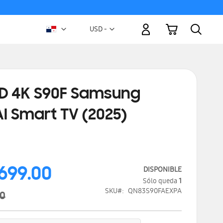
Mi carrito
Moneda
USD -
dólar
estadounidense
ED 4K S90F Samsung
AI Smart TV (2025)
699.00
DISPONIBLE
Sólo queda
1
SKU
QN83S90FAEXPA
00