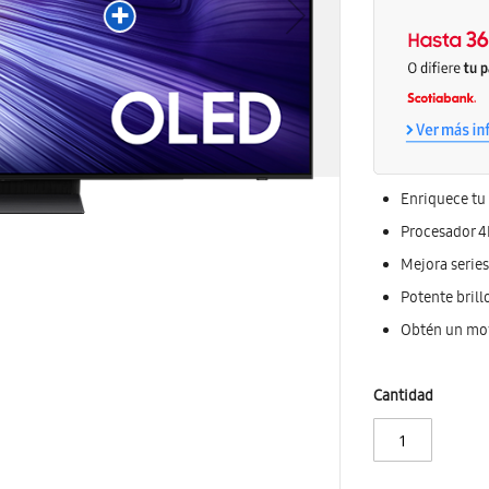
Enriquece tu
Procesador 4
Mejora series
Potente brill
Obtén un mov
Cantidad