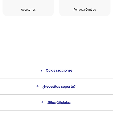
Accesorios
Renueva Contigo
Otras secciones
Conócenos
¿Necesitas soporte?
Soporte
Venta a Empresas - B2B
Soporte telefónico
Sitios Oficiales
Seguimiento de tu pedido
Soporte vía eMail