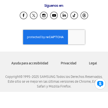
Condiciones de Compra
Preguntas Frecuentes
Samsung Costa Rica
Síguenos en:
Samsung Ecuador
Samsung El Salvador
Samsung Guatemala
Samsung Honduras
Samsung Nicaragua
Samsung Panamá
Samsung República Dominicana
Samsung Venezuela
Ayuda para accesibilidad
Privacidad
Legal
Copyright© 1995-2025 SAMSUNG Todos los Derechos Reservados.
Este sitio se ve mejor en las últimas versiones de Chrome, Edge,
Safari y Mozilla Firefox.