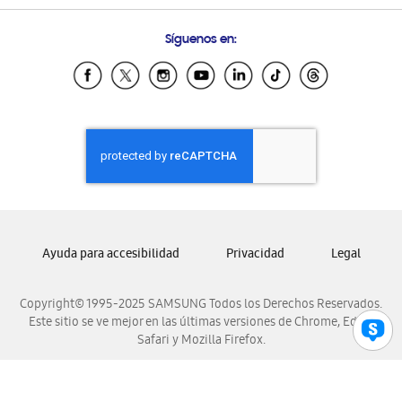
Condiciones de Compra
Preguntas Frecuentes
Samsung Costa Rica
Síguenos en:
Samsung Ecuador
Samsung El Salvador
Samsung Guatemala
Samsung Honduras
Samsung Nicaragua
Samsung Panamá
Samsung República Dominicana
Samsung Venezuela
Ayuda para accesibilidad
Privacidad
Legal
Copyright© 1995-2025 SAMSUNG Todos los Derechos Reservados.
Este sitio se ve mejor en las últimas versiones de Chrome, Edge,
Safari y Mozilla Firefox.