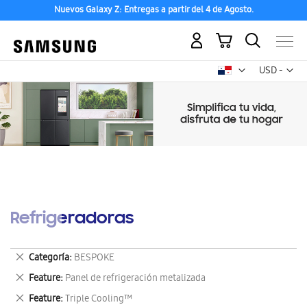
Nuevos Galaxy Z: Entregas a partir del 4 de Agosto.
Mi carrito
Mon
USD -
dólar
estadounid
Refrigeradoras
Eliminar
Categoría
BESPOKE
este
Eliminar
Feature
Panel de refrigeración metalizada
artículo
este
Eliminar
Feature
Triple Cooling™
artículo