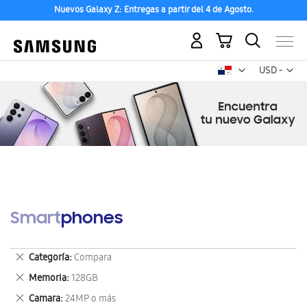
Nuevos Galaxy Z: Entregas a partir del 4 de Agosto.
Mi carrito
Mon
USD -
dólar
estadounid
Smartphones
Eliminar
Categoría
Compara
este
Eliminar
Memoria
128GB
artículo
este
Eliminar
Camara
24MP o más
artículo