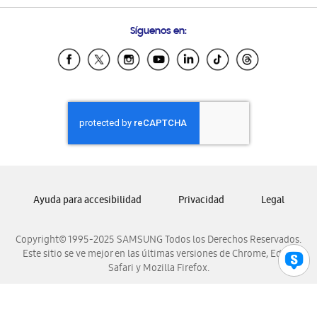
Condiciones de Compra
Preguntas Frecuentes
Samsung Costa Rica
Síguenos en:
Samsung Ecuador
Samsung El Salvador
Samsung Guatemala
Samsung Honduras
Samsung Nicaragua
Samsung Panamá
Samsung República Dominicana
Samsung Venezuela
Ayuda para accesibilidad
Privacidad
Legal
Copyright© 1995-2025 SAMSUNG Todos los Derechos Reservados.
Este sitio se ve mejor en las últimas versiones de Chrome, Edge,
Safari y Mozilla Firefox.